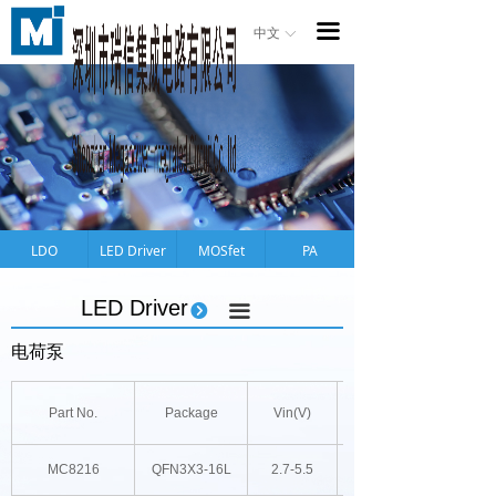
首页
끀
中文
ꀅ
产品
应用
关于公司
法律声明
LDO
LED Driver
MOSfet
PA
品质保证
LED Driver
뀹
끀
新闻资讯
电荷泵
招聘信息
Part No.
Package
Vin(V)
联系我们
MC8216
QFN3X3-16L
2.7-5.5